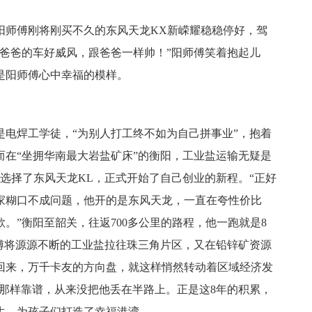
阳师傅刚将刚买不久的东风天龙KX新嵘耀稳稳停好，驾
“爸爸的车好威风，跟爸爸一样帅！”阳师傅笑着抱起儿
是阳师傅心中幸福的模样。
是电焊工学徒，“为别人打工终不如为自己拼事业”，抱着
而在“坐拥华南最大岩盐矿床”的衡阳，工业盐运输无疑是
选择了东风天龙KL，正式开始了自己创业的新程。“正好
家糊口不成问题，他开的是东风天龙，一直在夸性价比
。”衡阳至韶关，往返700多公里的路程，他一跑就是8
师傅将源源不断的工业盐拉往珠三角片区，又在铅锌矿资源
回来，万千卡友的方向盘，就这样悄然转动着区域经济发
的那样靠谱，从来没把他丢在半路上。正是这8年的积累，
生，为孩子们打造了幸福港湾。