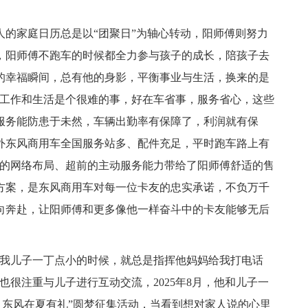
人的家庭日历总是以“团聚日”为轴心转动，阳师傅则努力
，阳师傅不跑车的时候都全力参与孩子的成长，陪孩子去
的幸福瞬间，总有他的身影，平衡事业与生活，换来的是
衡工作和生活是个很难的事，好在车省事，服务省心，这些
服务能防患于未然，车辆出勤率有保障了，利润就有保
外东风商用车全国服务站多、配件充足，平时跑车路上有
善的网络布局、超前的主动服务能力带给了阳师傅舒适的售
方案，是东风商用车对每一位卡友的忠实承诺，不负万千
向奔赴，让阳师傅和更多像他一样奋斗中的卡友能够无后
“我儿子一丁点小的时候，就总是指挥他妈妈给我打电话
也很注重与儿子进行互动交流，2025年8月，他和儿子一
 东风在夏有礼”圆梦征集活动，当看到想对家人说的心里