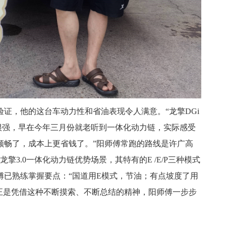
证，他的这台车动力性和省油表现令人满意。“龙擎DGi
确实很强，早在今年三月份就老听到一体化动力链，实际感受
顺畅了，成本上更省钱了。”阳师傅常跑的路线是许广高
擎3.0一体化动力链优势场景，其特有的E /E/P三种模式
傅已熟练掌握要点：“国道用E模式，节油；有点坡度了用
”正是凭借这种不断摸索、不断总结的精神，阳师傅一步步