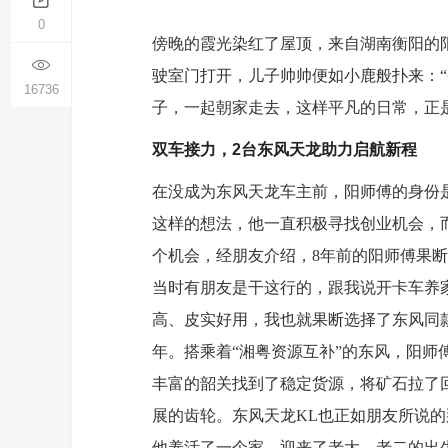
0
傍晚的霞光染红了屋顶，来自湖南衡阳的
驶室门打开，儿子帅帅便如小鹿般扑来：
16736
子，一起朝家走去，这样平凡的日常，正
双车接力，2台东风天龙助力启航新程
在没成为东风天龙车主前，阳师傅的身份
这样的想法，他一直积极寻找创业机会，
个机会，经朋友介绍，8年前的阳师傅果断
当时有朋友是干这行的，跟我说开卡车养
高、皮实好用，我也就果断选择了东风同款
年。搭乘着“湘粤资源互补”的东风，阳
丰富的韶关找到了稳定货源，将矿石拉了
展的齿轮。东风天龙KL也正如朋友所说
他养活了一个家，迎来了老大、老二的出