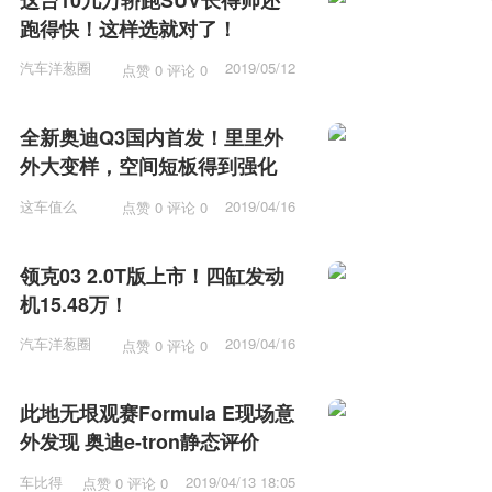
跑得快！这样选就对了！
汽车洋葱圈
2019/05/12
点赞 0 评论 0
15:53
全新奥迪Q3国内首发！里里外
外大变样，空间短板得到强化
这车值么
2019/04/16
点赞 0 评论 0
12:15
领克03 2.0T版上市！四缸发动
机15.48万！
汽车洋葱圈
2019/04/16
点赞 0 评论 0
11:57
此地无垠观赛Formula E现场意
外发现 奥迪e-tron静态评价
车比得
2019/04/13 18:05
点赞 0 评论 0