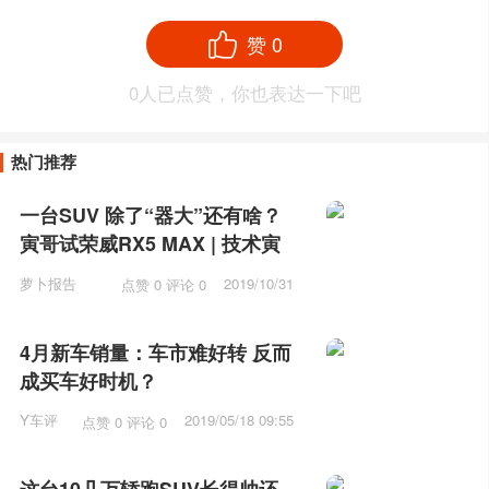
赞
0
0
人已点赞，你也表达一下吧
热门推荐
一台SUV 除了“器大”还有啥？
寅哥试荣威RX5 MAX | 技术寅
萝卜报告
2019/10/31
点赞 0 评论 0
10:31
4月新车销量：车市难好转 反而
成买车好时机？
Y车评
2019/05/18 09:55
点赞 0 评论 0
这台10几万轿跑SUV长得帅还