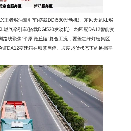
王者燃油牵引车(搭载DDi580发动机)、东风天龙KL燃
KL燃气牵引车(搭载DGi520发动机)，均匹配DA12智能变
测路线聚焦“平原 微丘陵”复合工况，覆盖红绿灯密集区
证DA12变速箱在频繁启停、坡度起伏状态下的换挡平