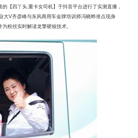
量的【四丫头.重卡女司机】于抖音平台进行了实测直播，
行业大V齐彦峰与东风商用车金牌培训师冯晓晔准点现身
并为粉丝实时解读龙擎硬核技术。