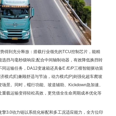
优势得到充分释放：搭载行业领先的TCU控制芯片，能精
能选挡与毫秒级响应;配合中间轴制动器，有效降低换挡转
运输任务，DA12变速箱还具备E /E/P三模智能驱动策
经济模式(E)兼顾舒适与节油，动力模式(P)则强化超车爬坡
景。同时，蠕行功能、坡道辅助、Kickdown急加速、
让重载运输变得轻松高效，更凭借全生命周期成本优化等
擎3.0动力链以系统化标配和多工况适应能力，全方位印