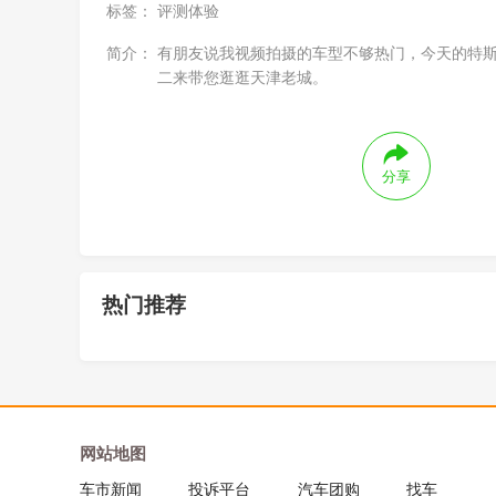
标签：
评测体验
简介：
有朋友说我视频拍摄的车型不够热门，今天的特斯拉M
二来带您逛逛天津老城。
分享
热门推荐
网站地图
车市新闻
投诉平台
汽车团购
找车