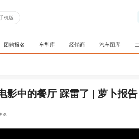
手机版
团购报名
车型库
经销商
汽车图库
家电影中的餐厅 踩雷了 | 萝卜报告
浏览