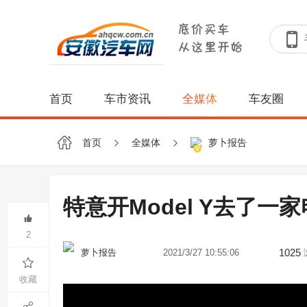
首页
车市资讯
全媒体
车友圈
首页
全媒体
萝卜报告
特意开Model Y去了一
2
1025
2021/3/27 10:55:06
萝卜报告
收藏