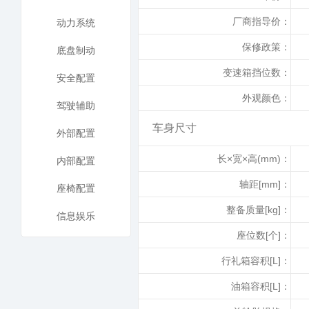
厂商指导价：
动力系统
保修政策：
底盘制动
变速箱挡位数：
安全配置
外观颜色：
驾驶辅助
车身尺寸
外部配置
长×宽×高(mm)：
内部配置
轴距[mm]：
座椅配置
整备质量[kg]：
信息娱乐
座位数[个]：
行礼箱容积[L]：
油箱容积[L]：